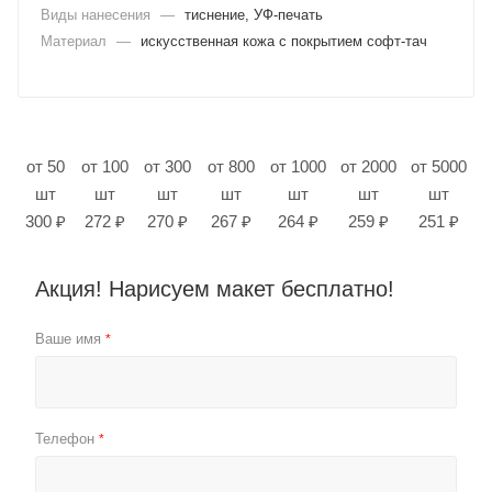
Виды нанесения
—
тиснение, УФ-печать
Материал
—
искусственная кожа с покрытием софт-тач
от 50
от 100
от 300
от 800
от 1000
от 2000
от 5000
шт
шт
шт
шт
шт
шт
шт
300 ₽
272 ₽
270 ₽
267 ₽
264 ₽
259 ₽
251 ₽
Акция! Нарисуем макет бесплатно!
Ваше имя
*
Телефон
*