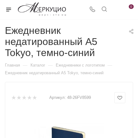
0
Ежедневник
недатированный А5
Tokyo, темно-синий
—
—
—
Главная
Каталог
Ежедневники c логотипом
Ежедневник недатированный А5 Tokyo, темно-синий
Артикул:
48-26FV8599