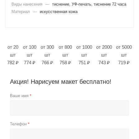
Виды нанесения
—
тиснение, УФ-печать, тиснение 72 часа
Материал
—
искусственная кожа
от 20
от 100
от 300
от 800
от 1000
от 2000
от 5000
шт
шт
шт
шт
шт
шт
шт
782 ₽
774 ₽
766 ₽
758 ₽
751 ₽
743 ₽
719 ₽
Акция! Нарисуем макет бесплатно!
Ваше имя
*
Телефон
*