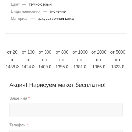
Цвет
—
темно-серый
Виды нанесения
—
тиснение
Материал
—
искусственная кожа
от 20
от 100
от 300
от 800
от 1000
от 2000
от 5000
шт
шт
шт
шт
шт
шт
шт
1438 ₽
1424 ₽
1409 ₽
1395 ₽
1381 ₽
1366 ₽
1323 ₽
Акция! Нарисуем макет бесплатно!
Ваше имя
*
Телефон
*