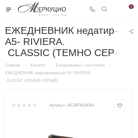
0
ЕЖЕДНЕВНИК недатирован
А5- RIVIERA.
CLASSIC (ТЕМНО СЕРЫЙ)
—
—
—
Главная
Каталог
Ежедневники c логотипом
ЕЖЕДНЕВНИК недатированный А5- RIVIERA.
CLASSIC (ТЕМНО СЕРЫЙ)
Артикул:
48-26FW10064