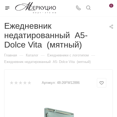
0
Ежедневник
недатированный А5-
Dolce Vita (мятный)
—
—
—
Главная
Каталог
Ежедневники c логотипом
Ежедневник недатированный А5- Dolce Vita (мятный)
Артикул:
48-26FW12886