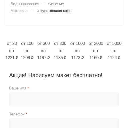
Виды нанесения
—
тиснение
Материал
—
искусственная кожа
от 20
от 100
от 300
от 800
от 1000
от 2000
от 5000
шт
шт
шт
шт
шт
шт
шт
1221 ₽
1209 ₽
1197 ₽
1185 ₽
1173 ₽
1160 ₽
1124 ₽
Акция! Нарисуем макет бесплатно!
Ваше имя
*
Телефон
*