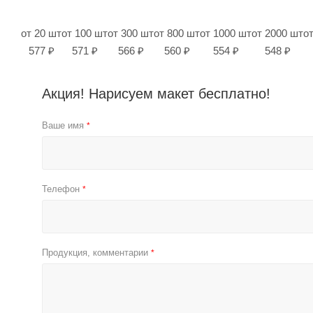
от 20 шт
от 100 шт
от 300 шт
от 800 шт
от 1000 шт
от 2000 шт
о
577 ₽
571 ₽
566 ₽
560 ₽
554 ₽
548 ₽
Акция! Нарисуем макет бесплатно!
Ваше имя
*
Телефон
*
Продукция, комментарии
*