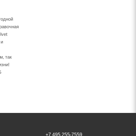
годной
правочная
lvet
 и
м, так
изни!
5
+7 495 255-7559