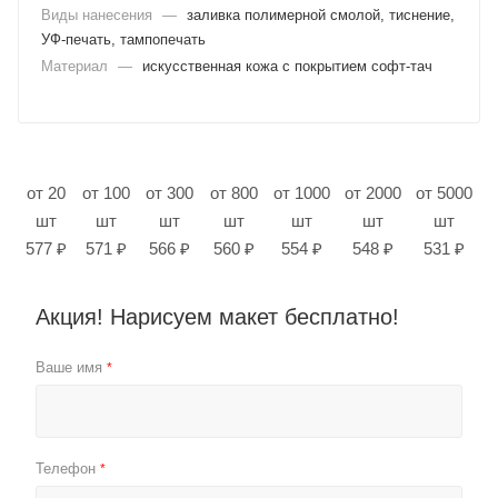
Виды нанесения
—
заливка полимерной смолой, тиснение,
УФ-печать, тампопечать
Материал
—
искусственная кожа с покрытием софт-тач
от 20
от 100
от 300
от 800
от 1000
от 2000
от 5000
шт
шт
шт
шт
шт
шт
шт
577 ₽
571 ₽
566 ₽
560 ₽
554 ₽
548 ₽
531 ₽
Акция! Нарисуем макет бесплатно!
Ваше имя
*
Телефон
*