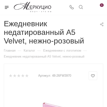
0
Ежедневник
недатированный А5
Velvet, нежно-розовый
—
—
—
Главная
Каталог
Ежедневники c логотипом
Ежедневник недатированный А5 Velvet, нежно-розовый
Артикул:
48-26FW3970