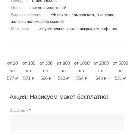
Бренд
—
Bruno Visconti
Цвет
—
светло-фиолетовый
Виды нанесения
—
УФ-печать, тампопечать, тиснение,
заливка полимерной смолой
Материал
—
искусственная кожа с покрытием софт-тач
от 20
от 100
от 300
от 800
от 1000
от 2000
от 5000
шт
шт
шт
шт
шт
шт
шт
577 ₽
571 ₽
566 ₽
560 ₽
554 ₽
548 ₽
531 ₽
Акция! Нарисуем макет бесплатно!
Ваше имя
*