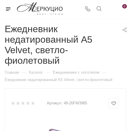
0
Ежедневник
недатированный А5
Velvet, светло-
фиолетовый
—
—
—
Главная
Каталог
Ежедневники c логотипом
Ежедневник недатированный А5 Velvet, светло-фиолетовый
Артикул:
48-26FW3985