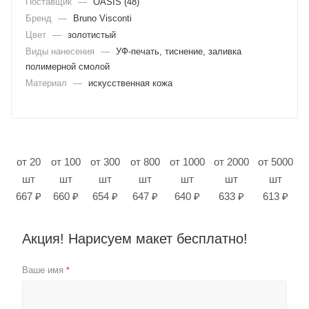
Поставщик
—
OASIS (48)
Бренд
—
Bruno Visconti
Цвет
—
золотистый
Виды нанесения
—
УФ-печать, тиснение, заливка
полимерной смолой
Материал
—
искусственная кожа
от 20
от 100
от 300
от 800
от 1000
от 2000
от 5000
шт
шт
шт
шт
шт
шт
шт
667 ₽
660 ₽
654 ₽
647 ₽
640 ₽
633 ₽
613 ₽
Акция! Нарисуем макет бесплатно!
Ваше имя
*