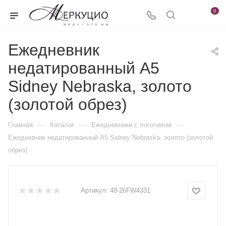
0
Ежедневник
недатированный А5
Sidney Nebraska, золото
(золотой обрез)
—
—
—
Главная
Каталог
Ежедневники c логотипом
Ежедневник недатированный А5 Sidney Nebraska, золото (золотой
обрез)
Артикул:
48-26FW4331