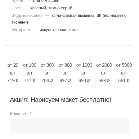
Бренд
—
Bruno Visconti
Цвет
—
красный, темно-серый
Виды нанесения
—
dtf-цифровая вышивка, dtf (полноцвет),
тиснение
Материал
—
искусственная кожа
от 20
от 100
от 300
от 800
от 1000
от 2000
от 5000
шт
шт
шт
шт
шт
шт
шт
719 ₽
711 ₽
704 ₽
697 ₽
690 ₽
683 ₽
661 ₽
Акция! Нарисуем макет бесплатно!
Ваше имя
*