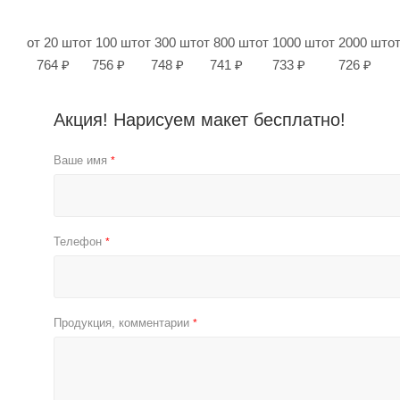
от 20 шт
от 100 шт
от 300 шт
от 800 шт
от 1000 шт
от 2000 шт
о
764 ₽
756 ₽
748 ₽
741 ₽
733 ₽
726 ₽
Акция! Нарисуем макет бесплатно!
Ваше имя
*
Телефон
*
Продукция, комментарии
*