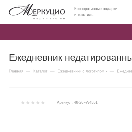
Корпоративные подарки
и текстиль
Ежедневник недатированн
—
—
—
Главная
Каталог
Ежедневники c логотипом
Ежеднев
Артикул:
48-26FW4551