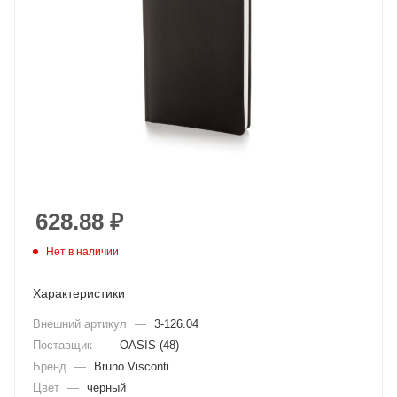
628.88
₽
Нет в наличии
Характеристики
Внешний артикул
—
3-126.04
Поставщик
—
OASIS (48)
Бренд
—
Bruno Visconti
Цвет
—
черный