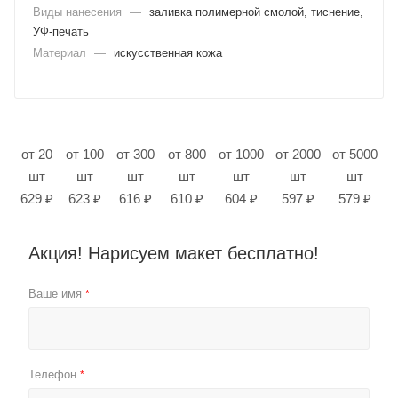
Виды нанесения
—
заливка полимерной смолой, тиснение,
УФ-печать
Материал
—
искусственная кожа
от 20
от 100
от 300
от 800
от 1000
от 2000
от 5000
шт
шт
шт
шт
шт
шт
шт
629 ₽
623 ₽
616 ₽
610 ₽
604 ₽
597 ₽
579 ₽
Акция! Нарисуем макет бесплатно!
Ваше имя
*
Телефон
*