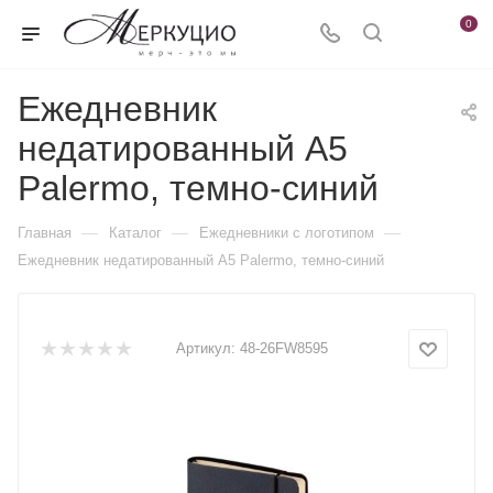
0
Ежедневник
недатированный А5
Palermo, темно-синий
—
—
—
Главная
Каталог
Ежедневники c логотипом
Ежедневник недатированный А5 Palermo, темно-синий
Артикул:
48-26FW8595