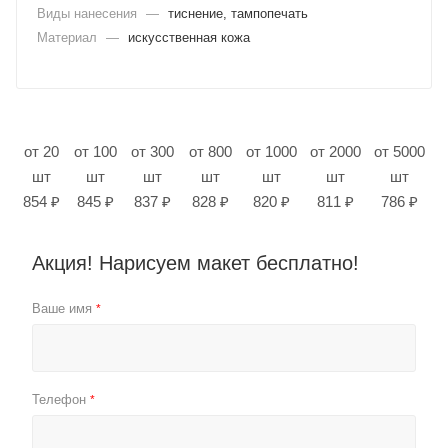
Виды нанесения
—
тиснение, тампопечать
Материал
—
искусственная кожа
от 20
от 100
от 300
от 800
от 1000
от 2000
от 5000
шт
шт
шт
шт
шт
шт
шт
854 ₽
845 ₽
837 ₽
828 ₽
820 ₽
811 ₽
786 ₽
Акция! Нарисуем макет бесплатно!
Ваше имя
*
Телефон
*