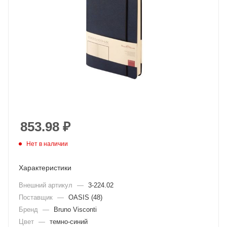
853.98
₽
Нет в наличии
Характеристики
Внешний артикул
—
3-224.02
Поставщик
—
OASIS (48)
Бренд
—
Bruno Visconti
Цвет
—
темно-синий