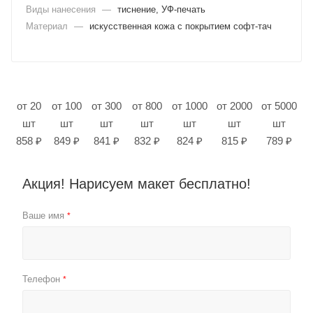
Виды нанесения
—
тиснение, УФ-печать
Материал
—
искусственная кожа с покрытием софт-тач
от 20
от 100
от 300
от 800
от 1000
от 2000
от 5000
шт
шт
шт
шт
шт
шт
шт
858 ₽
849 ₽
841 ₽
832 ₽
824 ₽
815 ₽
789 ₽
Акция! Нарисуем макет бесплатно!
Ваше имя
*
Телефон
*