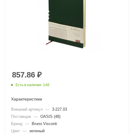
857.86
₽
Есть в наличии: 148
Характеристики
Внешний артикул
—
3-227.03
Поставщик
—
OASIS (48)
Бренд
—
Bruno Visconti
Цвет
—
зеленый