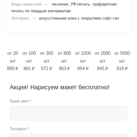
Виды нанесения
—
тиснение, УФ-печать, трафаретная
печать по твердым материалам
Материал
—
искусственная кожа с покрытием софт-тач
от 20
от 100
от 300
от 800
от 1000
от 2000
от 5000
шт
шт
шт
шт
шт
шт
шт
889 ₽
881 ₽
872 ₽
863 ₽
854 ₽
845 ₽
818 ₽
Акция! Нарисуем макет бесплатно!
Ваше имя
*
Телефон
*