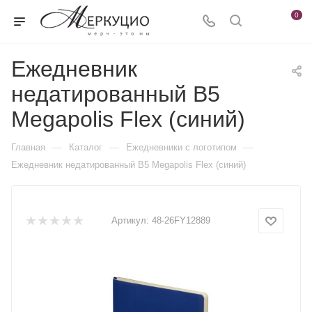
0
Ежедневник
недатированный B5
Megapolis Flex (синий)
—
—
—
Главная
Каталог
Ежедневники c логотипом
Ежедневник недатированный B5 Megapolis Flex (синий)
Артикул:
48-26FY12889