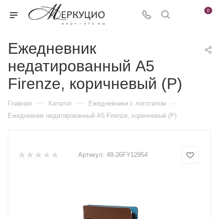
0
Ежедневник
недатированный А5
Firenze, коричневый (Р)
—
—
—
Главная
Каталог
Ежедневники c логотипом
Ежедневник недатированный А5 Firenze, коричневый (Р)
Артикул:
48-26FY12954