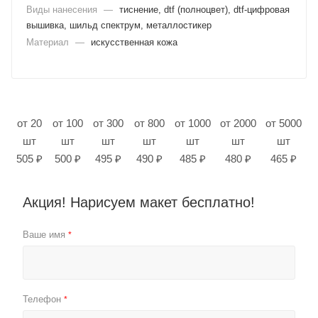
Виды нанесения
—
тиснение, dtf (полноцвет), dtf-цифровая
вышивка, шильд спектрум, металлостикер
Материал
—
искусственная кожа
от 20
от 100
от 300
от 800
от 1000
от 2000
от 5000
шт
шт
шт
шт
шт
шт
шт
505 ₽
500 ₽
495 ₽
490 ₽
485 ₽
480 ₽
465 ₽
Акция! Нарисуем макет бесплатно!
Ваше имя
*
Телефон
*