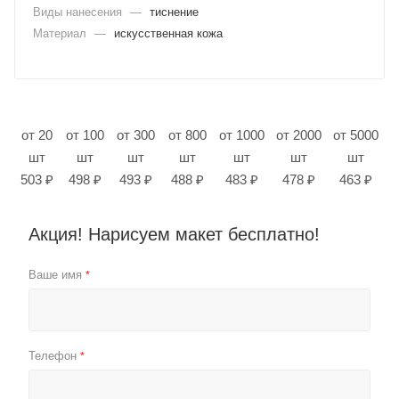
Виды нанесения
—
тиснение
Материал
—
искусственная кожа
от 20
от 100
от 300
от 800
от 1000
от 2000
от 5000
шт
шт
шт
шт
шт
шт
шт
503 ₽
498 ₽
493 ₽
488 ₽
483 ₽
478 ₽
463 ₽
Акция! Нарисуем макет бесплатно!
Ваше имя
*
Телефон
*