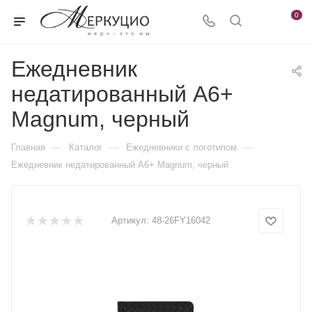
0
Ежедневник
недатированный А6+
Magnum, черный
—
—
—
Главная
Каталог
Ежедневники c логотипом
Ежедневник недатированный А6+ Magnum, черный
Артикул:
48-26FY16042