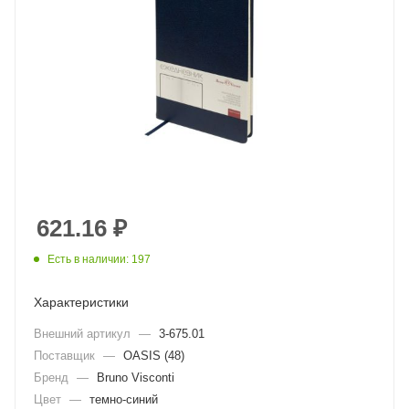
621.16
₽
Есть в наличии: 197
Характеристики
Внешний артикул
—
3-675.01
Поставщик
—
OASIS (48)
Бренд
—
Bruno Visconti
Цвет
—
темно-синий