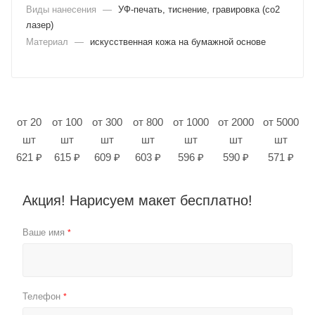
Виды нанесения
—
УФ-печать, тиснение, гравировка (co2
лазер)
Материал
—
искусственная кожа на бумажной основе
от 20
от 100
от 300
от 800
от 1000
от 2000
от 5000
шт
шт
шт
шт
шт
шт
шт
621 ₽
615 ₽
609 ₽
603 ₽
596 ₽
590 ₽
571 ₽
Акция! Нарисуем макет бесплатно!
Ваше имя
*
Телефон
*