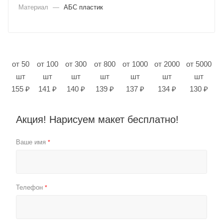
Материал
—
АБС пластик
от 50
от 100
от 300
от 800
от 1000
от 2000
от 5000
шт
шт
шт
шт
шт
шт
шт
155 ₽
141 ₽
140 ₽
139 ₽
137 ₽
134 ₽
130 ₽
Акция! Нарисуем макет бесплатно!
Ваше имя
*
Телефон
*