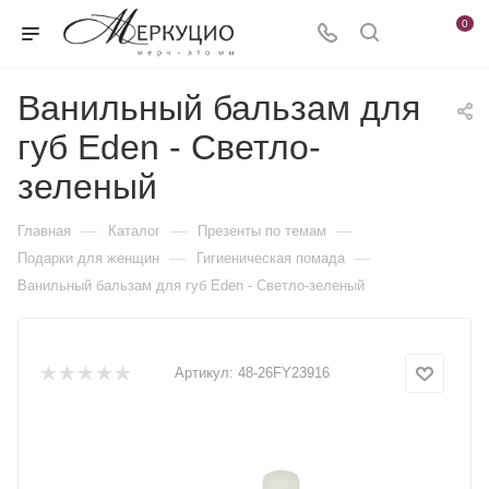
0
Ванильный бальзам для
губ Eden - Светло-
зеленый
—
—
—
Главная
Каталог
Презенты по темам
—
—
Подарки для женщин
Гигиеническая помада
Ванильный бальзам для губ Eden - Светло-зеленый
Артикул:
48-26FY23916