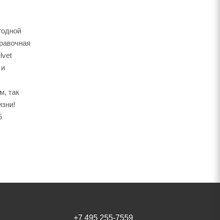
годной
правочная
lvet
 и
м, так
изни!
5
+7 495 255-7559