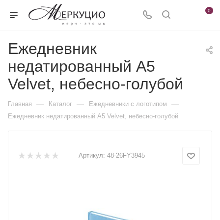
0
Ежедневник
недатированный А5
Velvet, небесно-голубой
—
—
—
Главная
Каталог
Ежедневники c логотипом
Ежедневник недатированный А5 Velvet, небесно-голубой
Артикул:
48-26FY3945