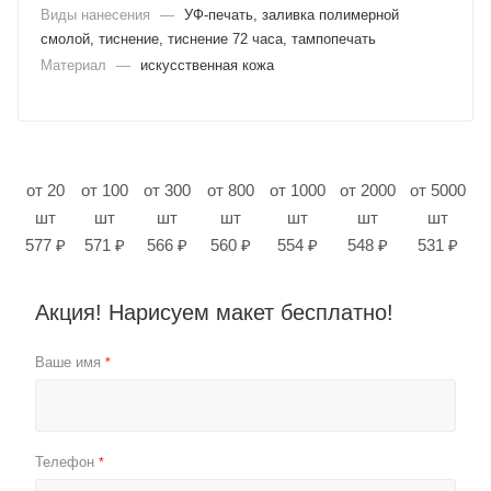
Виды нанесения
—
УФ-печать, заливка полимерной
смолой, тиснение, тиснение 72 часа, тампопечать
Материал
—
искусственная кожа
от 20
от 100
от 300
от 800
от 1000
от 2000
от 5000
шт
шт
шт
шт
шт
шт
шт
577 ₽
571 ₽
566 ₽
560 ₽
554 ₽
548 ₽
531 ₽
Акция! Нарисуем макет бесплатно!
Ваше имя
*
Телефон
*