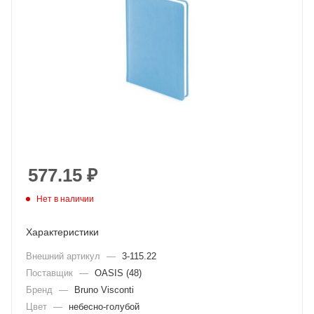
577.15
₽
Нет в наличии
Характеристики
Внешний артикул
—
3-115.22
Поставщик
—
OASIS (48)
Бренд
—
Bruno Visconti
Цвет
—
небесно-голубой