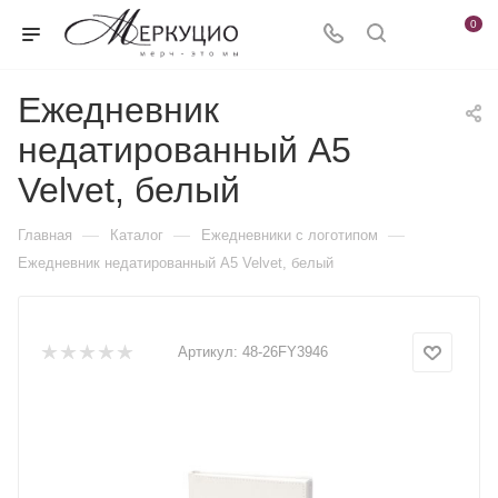
0
Ежедневник
недатированный А5
Velvet, белый
—
—
—
Главная
Каталог
Ежедневники c логотипом
Ежедневник недатированный А5 Velvet, белый
Артикул:
48-26FY3946