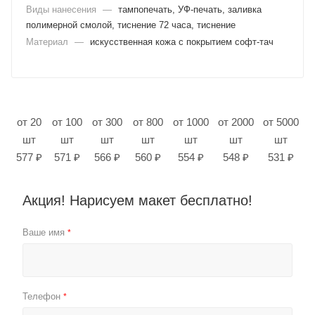
Виды нанесения
—
тампопечать, УФ-печать, заливка
полимерной смолой, тиснение 72 часа, тиснение
Материал
—
искусственная кожа с покрытием софт-тач
от 20
от 100
от 300
от 800
от 1000
от 2000
от 5000
шт
шт
шт
шт
шт
шт
шт
577 ₽
571 ₽
566 ₽
560 ₽
554 ₽
548 ₽
531 ₽
Акция! Нарисуем макет бесплатно!
Ваше имя
*
Телефон
*