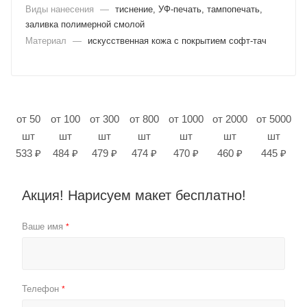
Виды нанесения
—
тиснение, УФ-печать, тампопечать,
заливка полимерной смолой
Материал
—
искусственная кожа с покрытием софт-тач
от 50
от 100
от 300
от 800
от 1000
от 2000
от 5000
шт
шт
шт
шт
шт
шт
шт
533 ₽
484 ₽
479 ₽
474 ₽
470 ₽
460 ₽
445 ₽
Акция! Нарисуем макет бесплатно!
Ваше имя
*
Телефон
*