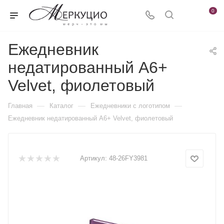
0
Ежедневник
недатированный А6+
Velvet, фиолетовый
—
—
—
Главная
Каталог
Ежедневники c логотипом
Ежедневник недатированный А6+ Velvet, фиолетовый
Артикул:
48-26FY3981