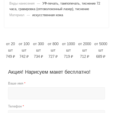
Виды нанесения
—
УФ-печать, тампопечать, тиснение 72
часа, гравировка (оптоволоконный лазер), тиснение
Материал
—
искусственная кожа
от 20
от 100
от 300
от 800
от 1000
от 2000
от 5000
шт
шт
шт
шт
шт
шт
шт
749 ₽
742 ₽
734 ₽
727 ₽
719 ₽
712 ₽
689 ₽
Акция! Нарисуем макет бесплатно!
Ваше имя
*
Телефон
*