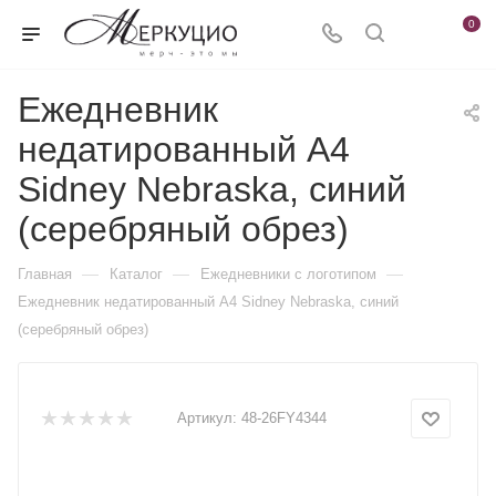
0
Ежедневник
недатированный А4
Sidney Nebraska, синий
(серебряный обрез)
—
—
—
Главная
Каталог
Ежедневники c логотипом
Ежедневник недатированный А4 Sidney Nebraska, синий
(серебряный обрез)
Артикул:
48-26FY4344