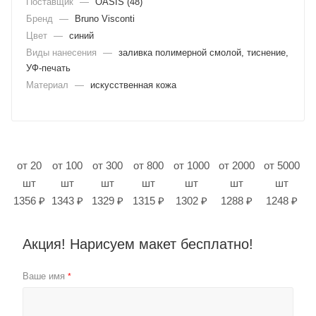
Поставщик
—
OASIS (48)
Бренд
—
Bruno Visconti
Цвет
—
синий
Виды нанесения
—
заливка полимерной смолой, тиснение,
УФ-печать
Материал
—
искусственная кожа
от 20
от 100
от 300
от 800
от 1000
от 2000
от 5000
шт
шт
шт
шт
шт
шт
шт
1356 ₽
1343 ₽
1329 ₽
1315 ₽
1302 ₽
1288 ₽
1248 ₽
Акция! Нарисуем макет бесплатно!
Ваше имя
*