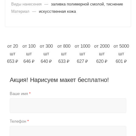
Виды нанесения
—
заливка полимерной смолой, тиснение
Материал
—
искусственная кожа
от 20
от 100
от 300
от 800
от 1000
от 2000
от 5000
шт
шт
шт
шт
шт
шт
шт
653 ₽
646 ₽
640 ₽
633 ₽
627 ₽
620 ₽
601 ₽
Акция! Нарисуем макет бесплатно!
Ваше имя
*
Телефон
*