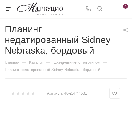
0
Планинг
недатированный Sidney
Nebraska, бордовый
—
—
—
Главная
Каталог
Ежедневники c логотипом
Планинг недатированный Sidney Nebraska, бордовый
Артикул:
48-26FY4531