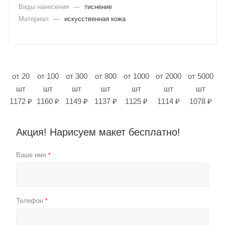
Виды нанесения
—
тиснение
Материал
—
искусственная кожа
от 20
от 100
от 300
от 800
от 1000
от 2000
от 5000
шт
шт
шт
шт
шт
шт
шт
1172 ₽
1160 ₽
1149 ₽
1137 ₽
1125 ₽
1114 ₽
1078 ₽
Акция! Нарисуем макет бесплатно!
Ваше имя
*
Телефон
*