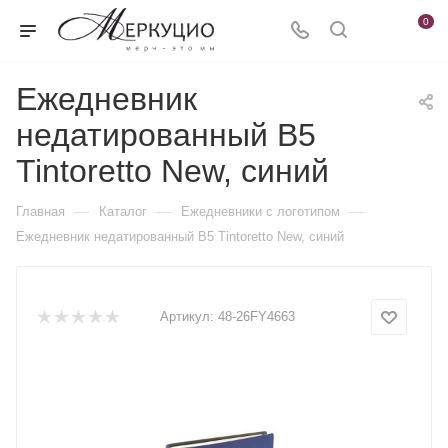
0
Ежедневник
недатированный B5
Tintoretto New, синий
—
—
—
Главная
Каталог
Ежедневники c логотипом
Ежедневник недатированный B5 Tintoretto New, синий
Артикул:
48-26FY4663