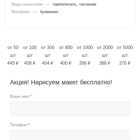
Виды нанесения
—
тампопечать, тиснение
Материал
—
бумвинил
от 50
от 100
от 300
от 800
от 1000
от 2000
от 5000
шт
шт
шт
шт
шт
шт
шт
449 ₽
408 ₽
404 ₽
400 ₽
396 ₽
388 ₽
376 ₽
Акция! Нарисуем макет бесплатно!
Ваше имя
*
Телефон
*