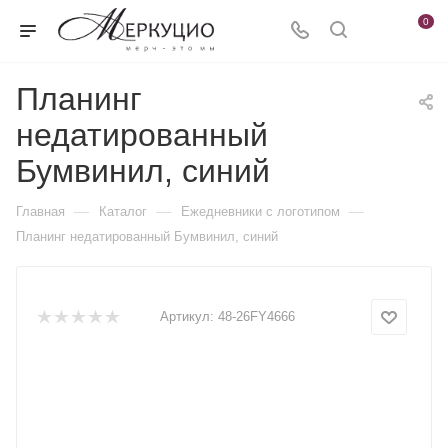
0
Планинг
недатированный
Бумвинил, синий
—
—
—
Главная
Каталог
Ежедневники c логотипом
Планинг недатированный Бумвинил, синий
Артикул:
48-26FY4666