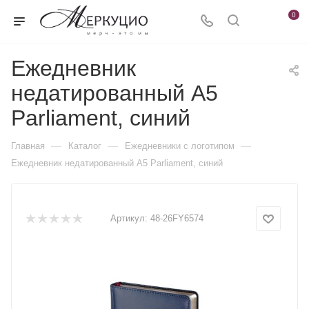
0
Ежедневник
недатированный А5
Parliament, синий
—
—
—
Главная
Каталог
Ежедневники c логотипом
Ежедневник недатированный А5 Parliament, синий
Артикул:
48-26FY6574