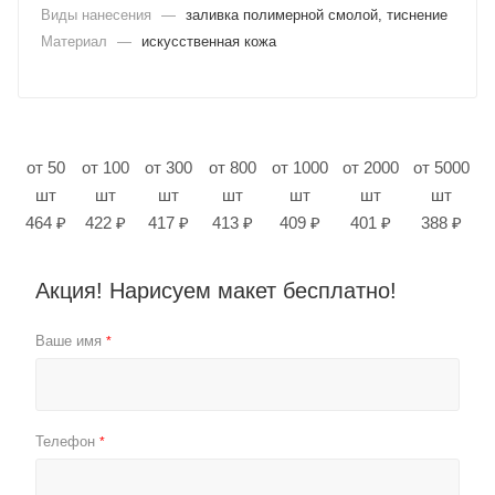
Виды нанесения
—
заливка полимерной смолой, тиснение
Материал
—
искусственная кожа
от 50
от 100
от 300
от 800
от 1000
от 2000
от 5000
шт
шт
шт
шт
шт
шт
шт
464 ₽
422 ₽
417 ₽
413 ₽
409 ₽
401 ₽
388 ₽
Акция! Нарисуем макет бесплатно!
Ваше имя
*
Телефон
*