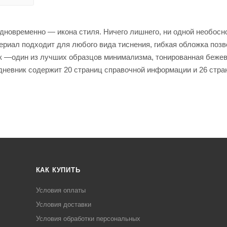
одновременно — икона стиля. Ничего лишнего, ни одной необосн
териал подходит для любого вида тиснения, гибкая обложка поз
лок —один из лучших образцов минимализма, тонированная беже
дневник содержит 20 страниц справочной информации и 26 стра
КАК КУПИТЬ
Условия оплаты
Условия доставки
Условия обработки персональных