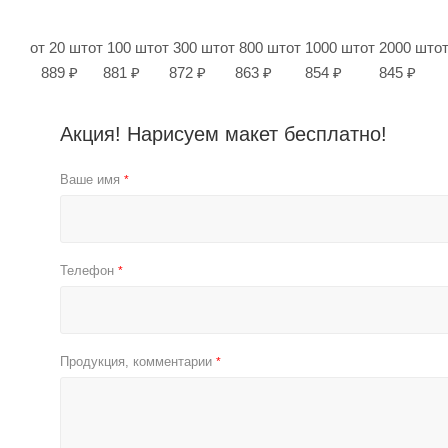
от 20 шт
от 100 шт
от 300 шт
от 800 шт
от 1000 шт
от 2000 шт
о
889 ₽
881 ₽
872 ₽
863 ₽
854 ₽
845 ₽
Акция! Нарисуем макет бесплатно!
Ваше имя
*
Телефон
*
Продукция, комментарии
*