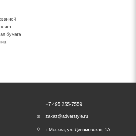
ованной
воляет
вая бумага
ниц
+7 495 255-7559
zakaz@adverstyle.ru
г. Москва, ул. Динамовская, 1А