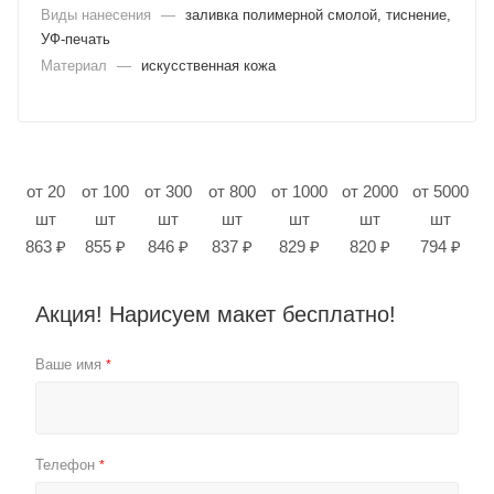
Виды нанесения
—
заливка полимерной смолой, тиснение,
УФ-печать
Материал
—
искусственная кожа
от 20
от 100
от 300
от 800
от 1000
от 2000
от 5000
шт
шт
шт
шт
шт
шт
шт
863 ₽
855 ₽
846 ₽
837 ₽
829 ₽
820 ₽
794 ₽
Акция! Нарисуем макет бесплатно!
Ваше имя
*
Телефон
*