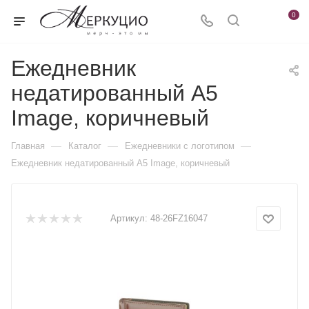
0
Ежедневник
недатированный А5
Image, коричневый
—
—
—
Главная
Каталог
Ежедневники c логотипом
Ежедневник недатированный А5 Image, коричневый
Артикул:
48-26FZ16047