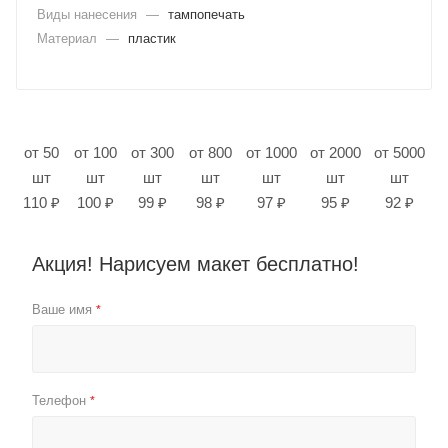
Виды нанесения
—
тампопечать
Материал
—
пластик
от 50
от 100
от 300
от 800
от 1000
от 2000
от 5000
шт
шт
шт
шт
шт
шт
шт
110 ₽
100 ₽
99 ₽
98 ₽
97 ₽
95 ₽
92 ₽
Акция! Нарисуем макет бесплатно!
Ваше имя
*
Телефон
*