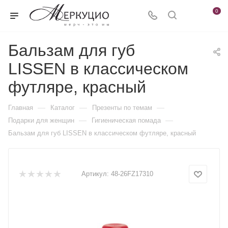
0
Бальзам для губ
LISSEN в классическом
футляре, красный
—
—
—
Главная
Каталог
Презенты по темам
—
—
Подарки для женщин
Гигиеническая помада
Бальзам для губ LISSEN в классическом футляре, красный
Артикул:
48-26FZ17310