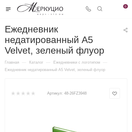
0
Ежедневник
недатированный А5
Velvet, зеленый флуор
—
—
—
Главная
Каталог
Ежедневники c логотипом
Ежедневник недатированный А5 Velvet, зеленый флуор
Артикул:
48-26FZ3948