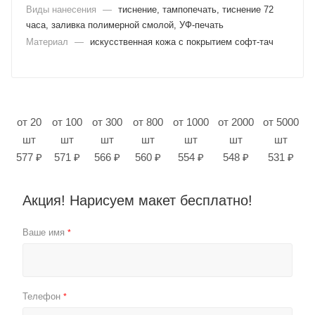
Виды нанесения
—
тиснение, тампопечать, тиснение 72
часа, заливка полимерной смолой, УФ-печать
Материал
—
искусственная кожа с покрытием софт-тач
от 20
от 100
от 300
от 800
от 1000
от 2000
от 5000
шт
шт
шт
шт
шт
шт
шт
577 ₽
571 ₽
566 ₽
560 ₽
554 ₽
548 ₽
531 ₽
Акция! Нарисуем макет бесплатно!
Ваше имя
*
Телефон
*