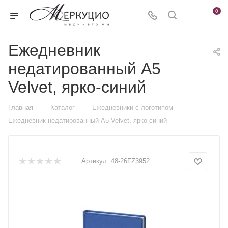
0
Ежедневник
недатированный А5
Velvet, ярко-синий
—
—
—
Главная
Каталог
Ежедневники c логотипом
Ежедневник недатированный А5 Velvet, ярко-синий
Артикул:
48-26FZ3952