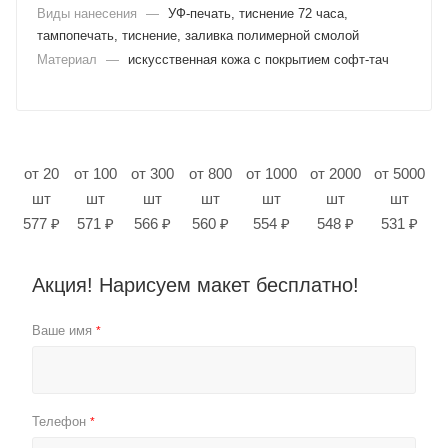
Виды нанесения
—
УФ-печать, тиснение 72 часа,
тампопечать, тиснение, заливка полимерной смолой
Материал
—
искусственная кожа с покрытием софт-тач
от 20
от 100
от 300
от 800
от 1000
от 2000
от 5000
шт
шт
шт
шт
шт
шт
шт
577 ₽
571 ₽
566 ₽
560 ₽
554 ₽
548 ₽
531 ₽
Акция! Нарисуем макет бесплатно!
Ваше имя
*
Телефон
*