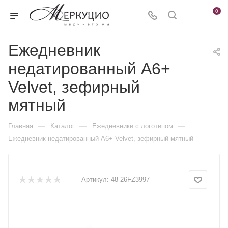
0
Ежедневник
недатированный А6+
Velvet, зефирный
мятный
—
—
—
Главная
Каталог
Ежедневники c логотипом
Ежедневник недатированный А6+ Velvet, зефирный мятный
Артикул:
48-26FZ3997