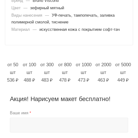
Бренд
—
Bruno Visconti
Цвет
—
зефирный мятный
Виды нанесения
—
УФ-печать, тампопечать, заливка
полимерной смолой, тиснение
Материал
—
искусственная кожа с покрытием софт-тач
от 50
от 100
от 300
от 800
от 1000
от 2000
от 5000
шт
шт
шт
шт
шт
шт
шт
536 ₽
488 ₽
483 ₽
478 ₽
473 ₽
463 ₽
449 ₽
Акция! Нарисуем макет бесплатно!
Ваше имя
*