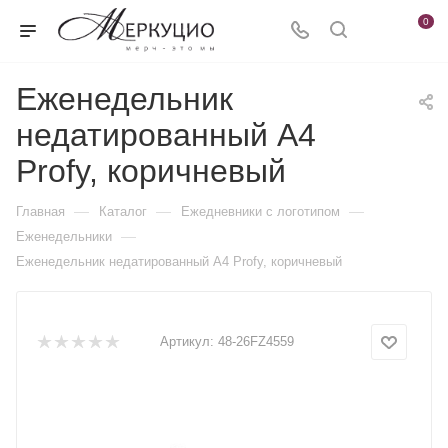
0
Еженедельник
недатированный А4
Profy, коричневый
—
—
—
Главная
Каталог
Ежедневники c логотипом
—
Еженедельники
Еженедельник недатированный А4 Profy, коричневый
Артикул:
48-26FZ4559