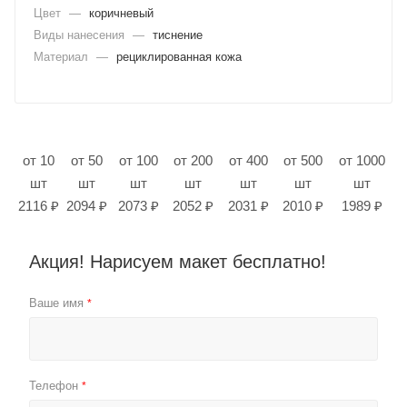
Цвет
—
коричневый
Виды нанесения
—
тиснение
Материал
—
рециклированная кожа
от 10
от 50
от 100
от 200
от 400
от 500
от 1000
шт
шт
шт
шт
шт
шт
шт
2116 ₽
2094 ₽
2073 ₽
2052 ₽
2031 ₽
2010 ₽
1989 ₽
Акция! Нарисуем макет бесплатно!
Ваше имя
*
Телефон
*