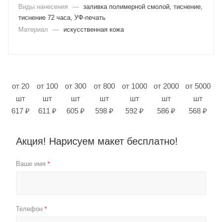
Виды нанесения
—
заливка полимерной смолой, тиснение,
тиснение 72 часа, УФ-печать
Материал
—
искусственная кожа
от 20
от 100
от 300
от 800
от 1000
от 2000
от 5000
шт
шт
шт
шт
шт
шт
шт
617 ₽
611 ₽
605 ₽
598 ₽
592 ₽
586 ₽
568 ₽
Акция! Нарисуем макет бесплатно!
Ваше имя
*
Телефон
*