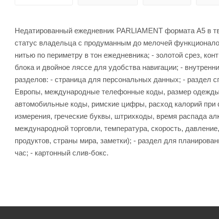
Недатированный ежедневник PARLIAMENT формата A5 в тв
статус владельца с продуманным до мелочей функционалом
нитью по периметру в тон ежедневника; - золотой срез, к
блока и двойное ляссе для удобства навигации; - внутренн
разделов: - страница для персональных данных; - раздел 
Европы, международные телефонные коды, размер одежды,
автомобильные коды, римские цифры, расход калорий при 
измерения, греческие буквы, штрихкоды, время распада ал
международной торговли, температура, скорость, давление
продуктов, страны мира, заметки); - раздел для планирова
час; - картонный слив-бокс.