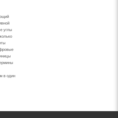
ающий
ивной
ые углы
сколько
рты
ифровые
диницы
термины
м в один