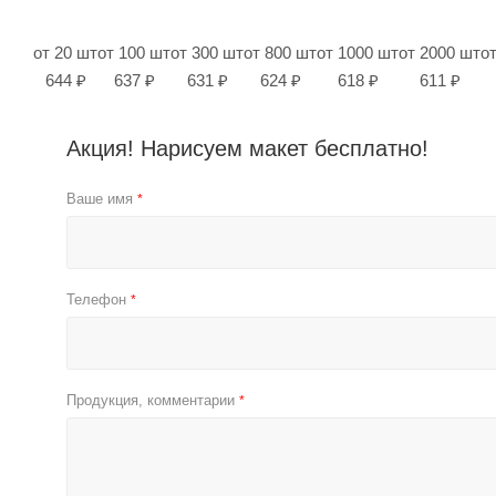
от 20 шт
от 100 шт
от 300 шт
от 800 шт
от 1000 шт
от 2000 шт
о
644 ₽
637 ₽
631 ₽
624 ₽
618 ₽
611 ₽
Акция! Нарисуем макет бесплатно!
Ваше имя
*
Телефон
*
Продукция, комментарии
*