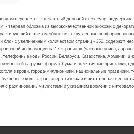
ердом переплете – элегантный деловой аксессуар, подчеркив
: - твердая обложка из высококачественной экокожи с декорат
онтрастирующий с цветом обложки; - скругленные перфорированн
ий блок с увеличенным количеством страниц - 352, содержит не
справочной информации на 17 страницах (часовые пояса, аэропо
 телефонные коды России, Беларуси, Казахстана, Армении, ц
физической нагрузке, формат бумаги, десятичные приставки, е
коголя в крови, города-миллионники, национальные праздники, 
, буквенные коды стран, энергетическая и питательная ценность
ния с разлинованными листами и указанием времени с интервало