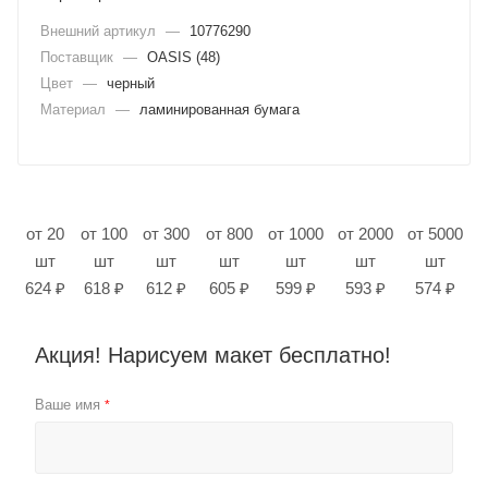
Внешний артикул
—
10776290
Поставщик
—
OASIS (48)
Цвет
—
черный
Материал
—
ламинированная бумага
от 20
от 100
от 300
от 800
от 1000
от 2000
от 5000
шт
шт
шт
шт
шт
шт
шт
624 ₽
618 ₽
612 ₽
605 ₽
599 ₽
593 ₽
574 ₽
Акция! Нарисуем макет бесплатно!
Ваше имя
*