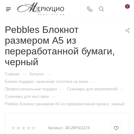
0
Pebbles Блокнот
размером A5 из
переработанной бумаги,
черный
—
—
Главная
Каталог
—
Бизнес-подарки, нанесение логотипа на заказ
—
—
Профессиональные подарки
Сувениры для мероприятий
—
Сувениры для выставки
Pebbles Блокнот размером A5 из переработанной бумаги, черный
Артикул:
48-26FN11174