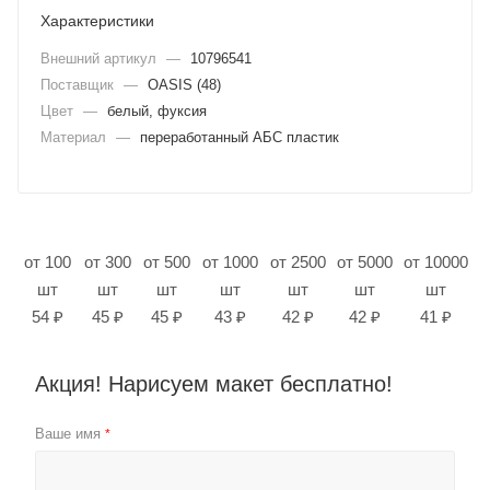
Характеристики
Внешний артикул
—
10796541
Поставщик
—
OASIS (48)
Цвет
—
белый, фуксия
Материал
—
переработанный АБС пластик
от 100
от 300
от 500
от 1000
от 2500
от 5000
от 10000
шт
шт
шт
шт
шт
шт
шт
54 ₽
45 ₽
45 ₽
43 ₽
42 ₽
42 ₽
41 ₽
Акция! Нарисуем макет бесплатно!
Ваше имя
*