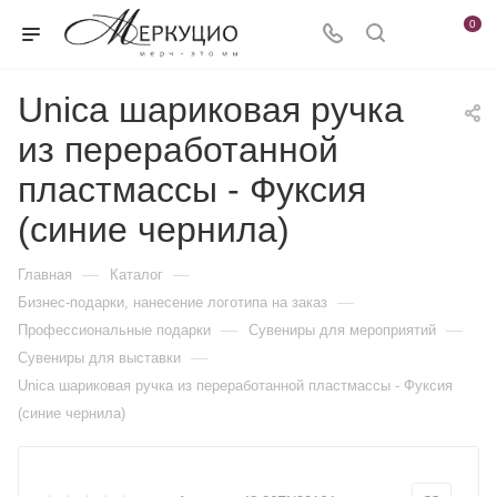
0
Unica шариковая ручка
из переработанной
пластмассы - Фуксия
(синие чернила)
—
—
Главная
Каталог
—
Бизнес-подарки, нанесение логотипа на заказ
—
—
Профессиональные подарки
Сувениры для мероприятий
—
Сувениры для выставки
Unica шариковая ручка из переработанной пластмассы - Фуксия
(синие чернила)