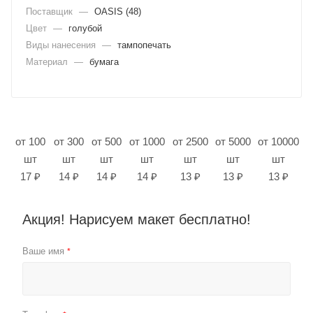
Поставщик
—
OASIS (48)
Цвет
—
голубой
Виды нанесения
—
тампопечать
Материал
—
бумага
от 100
от 300
от 500
от 1000
от 2500
от 5000
от 10000
шт
шт
шт
шт
шт
шт
шт
17 ₽
14 ₽
14 ₽
14 ₽
13 ₽
13 ₽
13 ₽
Акция! Нарисуем макет бесплатно!
Ваше имя
*