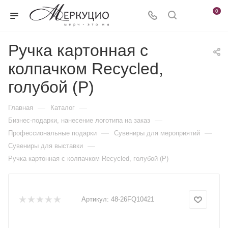
0
Ручка картонная с
колпачком Recycled,
голубой (Р)
—
—
Главная
Каталог
—
Бизнес-подарки, нанесение логотипа на заказ
—
—
Профессиональные подарки
Сувениры для мероприятий
—
Сувениры для выставки
Ручка картонная с колпачком Recycled, голубой (Р)
Артикул:
48-26FQ10421