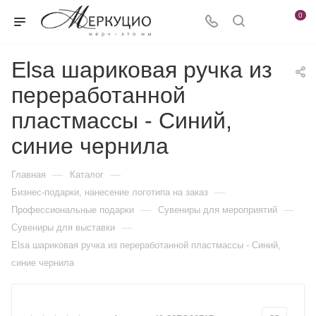
0
Elsa шариковая ручка из
переработанной
пластмассы - Синий,
синие чернила
—
—
Главная
Каталог
—
Бизнес-подарки, нанесение логотипа на заказ
—
—
Профессиональные подарки
Сувениры для мероприятий
—
Сувениры для выставки
Elsa шариковая ручка из переработанной пластмассы - Синий,
синие чернила