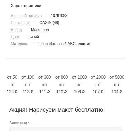
Характеристики
Внешний артикул
—
10791083
Поставщик
—
OASIS (48)
Бренд
—
Marksman
Цвет
—
синий
Материал
—
переработанный АБС пластик
от 50
от 100
от 300
от 800
от 1000
от 2000
от 5000
шт
шт
шт
шт
шт
шт
шт
124 ₽
113 ₽
111 ₽
110 ₽
109 ₽
107 ₽
104 ₽
Акция! Нарисуем макет бесплатно!
Ваше имя
*