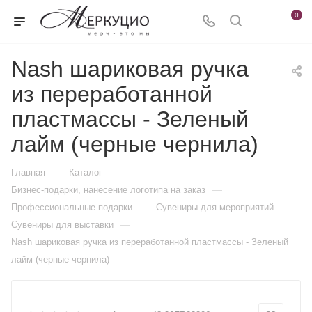
0
Nash шариковая ручка
из переработанной
пластмассы - Зеленый
лайм (черные чернила)
—
—
Главная
Каталог
—
Бизнес-подарки, нанесение логотипа на заказ
—
—
Профессиональные подарки
Сувениры для мероприятий
—
Сувениры для выставки
Nash шариковая ручка из переработанной пластмассы - Зеленый
лайм (черные чернила)