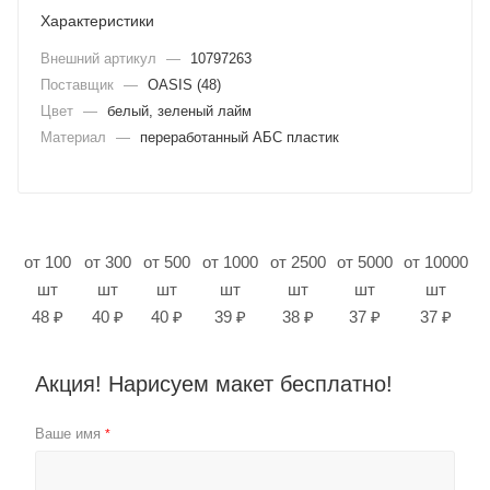
Характеристики
Внешний артикул
—
10797263
Поставщик
—
OASIS (48)
Цвет
—
белый, зеленый лайм
Материал
—
переработанный АБС пластик
от 100
от 300
от 500
от 1000
от 2500
от 5000
от 10000
шт
шт
шт
шт
шт
шт
шт
48 ₽
40 ₽
40 ₽
39 ₽
38 ₽
37 ₽
37 ₽
Акция! Нарисуем макет бесплатно!
Ваше имя
*