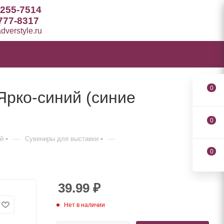
 255-7514
777-8317
verstyle.ru
0
Ярко-синий (синие
0
—
—
й
Сувениры для выставки
0
39.99
₽
Нет в наличии