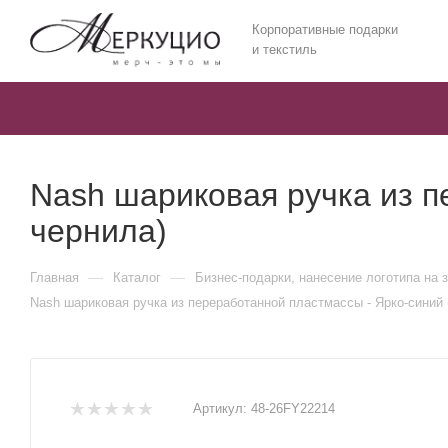
Корпоративные подарки
и текстиль
Nash шариковая ручка из п
чернила)
—
—
Главная
Каталог
Бизнес-подарки, нанесение логотипа на 
Nash шариковая ручка из переработанной пластмассы - Ярко-синий 
Артикул:
48-26FY22214