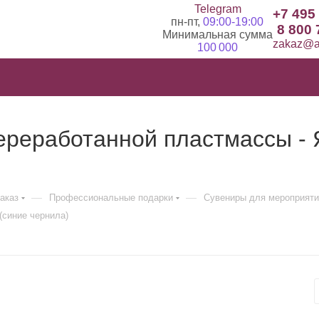
Telegram
+7 495
пн-пт,
09:00-19:00
8 800 
Минимальная сумма
zakaz@ad
100 000
ереработанной пластмассы - 
—
—
заказ
Профессиональные подарки
Сувениры для мероприяти
(синие чернила)